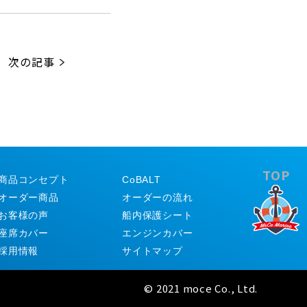
次の記事
TOP
商品コンセプト
CoBALT
オーダー商品
オーダーの流れ
お客様の声
船内保護シート
座席カバー
エンジンカバー
採用情報
サイトマップ
© 2021 moce Co., Ltd.